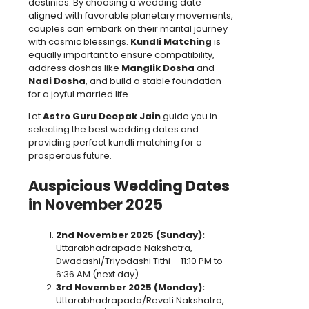
destinies. By choosing a wedding date
aligned with favorable planetary movements,
couples can embark on their marital journey
with cosmic blessings.
Kundli Matching
is
equally important to ensure compatibility,
address doshas like
Manglik Dosha
and
Nadi Dosha
, and build a stable foundation
for a joyful married life.
Let
Astro Guru Deepak Jain
guide you in
selecting the best wedding dates and
providing perfect kundli matching for a
prosperous future.
Auspicious Wedding Dates
in November 2025
2nd November 2025 (Sunday):
Uttarabhadrapada Nakshatra,
Dwadashi/Triyodashi Tithi – 11:10 PM to
6:36 AM (next day)
3rd November 2025 (Monday):
Uttarabhadrapada/Revati Nakshatra,