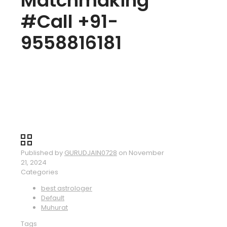
Matchmaking
#Call +91-
9558816181
Published by
GURUDJAIN0728
on
November
21, 2024
Categories
best astrologer
Default
Muhurat
Tags