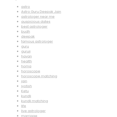
astro
Astro Guru Deepak Jain
astrologer near me
auspicious dates
best astrologer
budh
deepak
famous astrologer
guru
guruji
havan
health
homa
horoscope
horoscope matching
jain
jyotish
Ketu
kundli
kundli matching
life
live astrologer
marriage