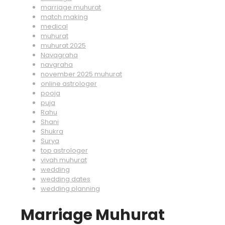
marriage muhurat
match making
medical
muhurat
muhurat 2025
Navagraha
navgraha
november 2025 muhurat
online astrologer
pooja
puja
Rahu
Shani
Shukra
Surya
top astrologer
vivah muhurat
wedding
wedding dates
wedding planning
Marriage Muhurat