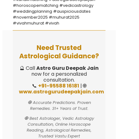
#horoscopematching #vedicastrology
#weddingplanning #auspiciousdates
#november2025 #muhurat2025
#vivahmuhurat #vivah
Need Trusted
Astrological Guidance?
🔮 Call
Astro Guru Deepak Jain
now for a personalized
consultation.
📞
+91-95588 16181
| 🌐
www.astrogurudeepakjain.com
🧿 Accurate Predictions. Proven
Remedies. 31+ Years of Trust.
🧿 Best Astrologer, Vedic Astrology
Consultation, Online Horoscope
Reading, Astrological Remedies,
Trusted Vastu Expert