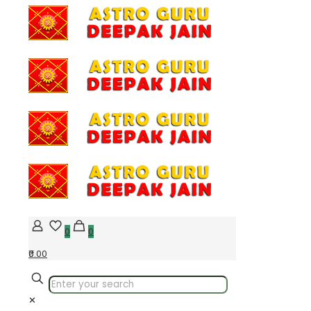
0
0
₹0.00
✕